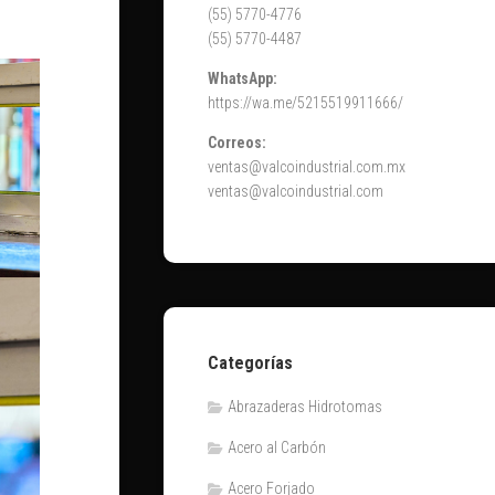
(55) 5770-4776
(55) 5770-4487
WhatsApp:
https://wa.me/5215519911666/
Correos:
ventas@valcoindustrial.com.mx
ventas@valcoindustrial.com
Categorías
Abrazaderas Hidrotomas
Acero al Carbón
Acero Forjado