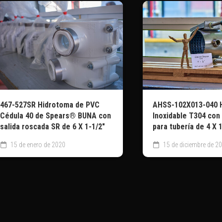
467-527SR Hidrotoma de PVC
AHSS-102X013-040 
Cédula 40 de Spears® BUNA con
Inoxidable T304 con
salida roscada SR de 6 X 1-1/2″
para tubería de 4 X 
15 de enero de 2020
15 de diciembre de 2