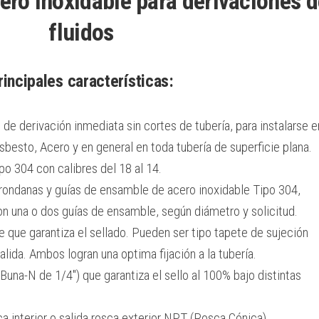
ro Inoxidable para derivaciones d
fluidos
rincipales características:
de derivación inmediata sin cortes de tubería, para instalarse e
sbesto, Acero y en general en toda tubería de superficie plana.
o 304 con calibres del 18 al 14.
, rondanas y guías de ensamble de acero inoxidable Tipo 304,
 una o dos guías de ensamble, según diámetro y solicitud.
 que garantiza el sellado. Pueden ser tipo tapete de sujeción
ida. Ambos logran una optima fijación a la tubería.
a-N de 1/4″) que garantiza el sello al 100% bajo distintas
a interior o salida rosca exterior NPT (Rosca Cónica).