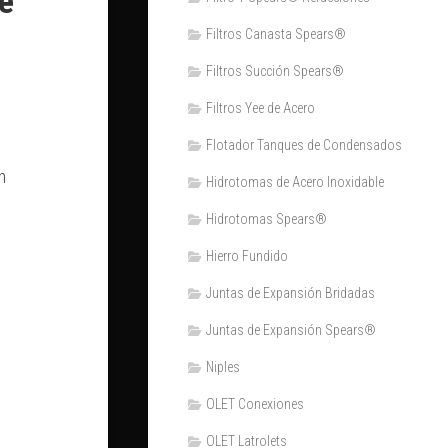
e
Filtros Canasta Spears®
Filtros Succión Spears®
Filtros Yee de Acero
Flotador Tanques de Condensados
n
Hidrotomas de Acero Inoxidable
Hidrotomas Spears®
Hierro Fundido
Juntas de Expansión Bridadas
Juntas de Expansión Spears®
Niples
OLET Conexiones
OLET Latrolets