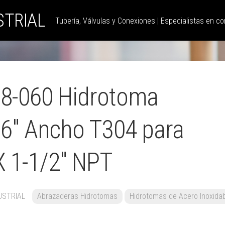
STRIAL
Tubería, Válvulas y Conexiones | Especialistas en con
8-060 Hidrotoma
 6″ Ancho T304 para
X 1-1/2″ NPT
USTRIAL
Abrazaderas Hidrotomas
Hidrotomas de Acero Inoxida