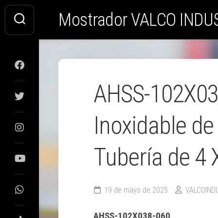
Saltar
Mostrador VALCO INDU
al
contenido
AHSS-102X03
Inoxidable de
Tubería de 4 
19 de mayo de 2025
VALCOIND
AHSS-102X038-060