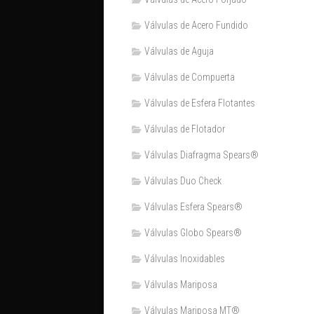
Válvulas de Acero Fundido
Válvulas de Aguja
Válvulas de Compuerta
Válvulas de Esfera Flotantes
Válvulas de Flotador
Válvulas Diafragma Spears®️
Válvulas Duo Check
Válvulas Esfera Spears®
Válvulas Globo Spears®
Válvulas Inoxidables
Válvulas Mariposa
Válvulas Mariposa MT®