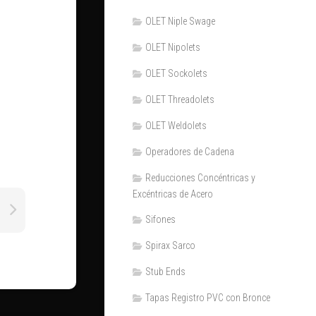
OLET Niple Swage
OLET Nipolets
OLET Sockolets
OLET Threadolets
OLET Weldolets
Operadores de Cadena
Reducciones Concéntricas y
Excéntricas de Acero
Sifones
Spirax Sarco
Stub Ends
Tapas Registro PVC con Bronce