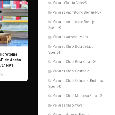
Válvula Clapeta Cepex®
Válvulas Antirretorno Drenaje PCP
Válvulas Antirretorno Drenaje
Spears®
Válvulas Automatizadas
Válvulas Check Bola Cedazo
Spears®
Hidrotoma
 4″ de Ancho
Válvulas Check Bola Spears®
1/2″ NPT
Válvulas Check Columpio
024
Válvulas Check Columpio Bridadas
Spears®
Válvulas Check Mariposa Spears®
Válvulas Check Wafer
Válvulas de Acero Forjado