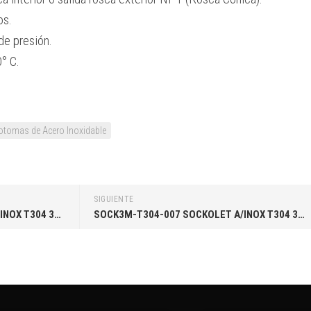
os.
de presión.
° C.
otomas de Acero Inoxidable
SIGUIENTE
SOCK3M-T304-007 SOCKOLET A/INOX T304 3000# 6 X 3/4″. ASTM SA182 TP304/L MSS-SP-97 ANSI B16.
SOCK3M-T304-007 SOCKOLET A/INOX T304 3000# 4 X 3/4″. ASTM SA182 TP304/L MSS-SP-97 ANSI B16.