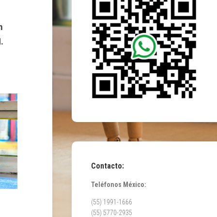
n
.
Contacto:
Teléfonos México:
(55) 1991-1666
(55) 5770-2935