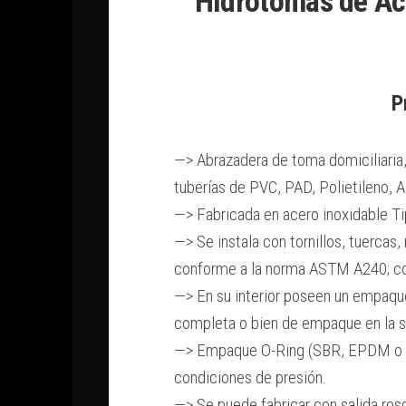
Hidrotomas de Ace
P
—> Abrazadera de toma domiciliaria, 
tuberías de PVC, PAD, Polietileno, A
—> Fabricada en acero inoxidable Tip
—> Se instala con tornillos, tuercas
conforme a la norma ASTM A240; con
—> En su interior poseen un empaque
completa o bien de empaque en la sal
—> Empaque O-Ring (SBR, EPDM o Bun
condiciones de presión.
—> Se puede fabricar con salida rosc