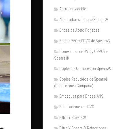
Acero Inoxidable
Adaptadores Tanque Spears®
Bridas de Acero Forjadas
Bridas PVC y CPVC de Spears®
Conexiones de PVC y CPVC de
Spears®
Coples de Compresión Spears®
Coples Reducidos de Spears®
(Reducciones Campana)
Empaques para Bridas ANSI
Fabricaciones en PVC
Filtro Y Spears®
Filtro Y Spears® Refacciones