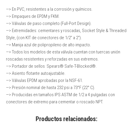
—> En PVC, resistentes a la corrosión y químicos.
—> Empaques de EPDM y FKM.
—> Válvulas de paso completo (Full-Port Design).
—> Extremidades: cementares y roscadas, Socket Style & Threaded
Style, (con KIT de conectores de 1/2″ a 2″).
—> Manija azul de polipropileno de alto impacto.
—> Todos los modelos de esta válvula cuentan con tuercas unión
roscadas resistentes y reforzadas en sus extremos.
—> Portador de sellos Spears® Safe-T-Blocked®.
—> Asiento flotante autoajustable.
—> Válvulas EPDM aprobadas por la NSF-61.
—> Presión nominal de hasta 232 psi a 73°F (22° C).
—> Producidas en tamaños IPS ASTM de 1/2 a 4 pulgadas con
conectores de extremo para cementar o roscado NPT.
Productos relacionados: