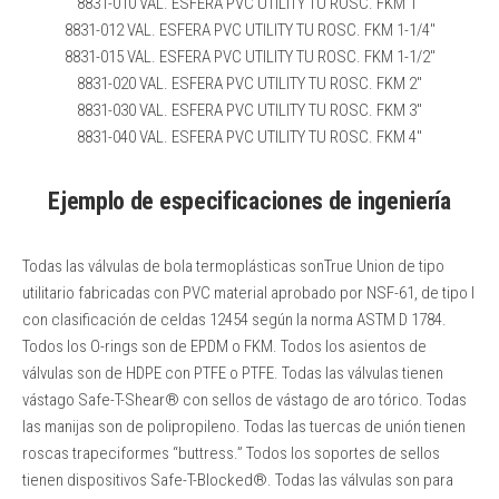
8831-010 VAL. ESFERA PVC UTILITY TU ROSC. FKM 1″
8831-012 VAL. ESFERA PVC UTILITY TU ROSC. FKM 1-1/4″
8831-015 VAL. ESFERA PVC UTILITY TU ROSC. FKM 1-1/2″
8831-020 VAL. ESFERA PVC UTILITY TU ROSC. FKM 2″
8831-030 VAL. ESFERA PVC UTILITY TU ROSC. FKM 3″
8831-040 VAL. ESFERA PVC UTILITY TU ROSC. FKM 4″
Ejemplo de especificaciones de ingeniería
Todas las válvulas de bola termoplásticas sonTrue Union de tipo
utilitario fabricadas con PVC material aprobado por NSF-61, de tipo I
con clasificación de celdas 12454 según la norma ASTM D 1784.
Todos los O-rings son de EPDM o FKM. Todos los asientos de
válvulas son de HDPE con PTFE o PTFE. Todas las válvulas tienen
vástago Safe-T-Shear® con sellos de vástago de aro tórico. Todas
las manijas son de polipropileno. Todas las tuercas de unión tienen
roscas trapeciformes “buttress.” Todos los soportes de sellos
tienen dispositivos Safe-T-Blocked®. Todas las válvulas son para