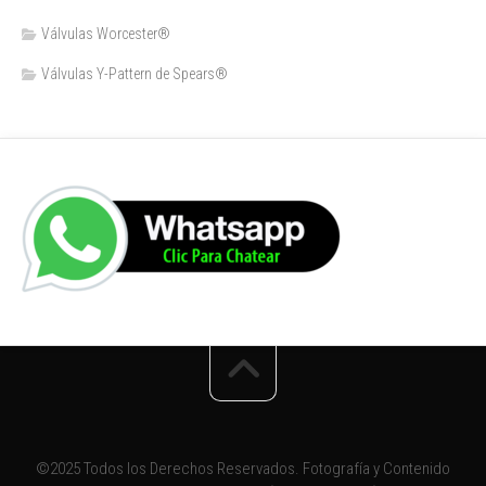
Válvulas Worcester®
Válvulas Y-Pattern de Spears®️
©2025 Todos los Derechos Reservados. Fotografía y Contenido