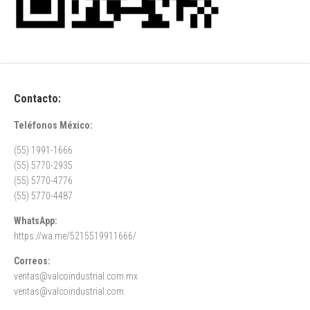
Contacto:
Teléfonos México:
(55) 1991-1666
(55) 5770-2935
(55) 5770-4776
(55) 5770-4487
WhatsApp:
https://wa.me/5215519911666/
Correos:
ventas@valcoindustrial.com.mx
ventas@valcoindustrial.com