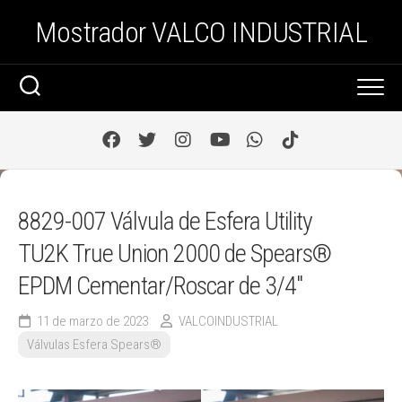
Saltar
Mostrador VALCO INDUSTRIAL
al
contenido
8829-007 Válvula de Esfera Utility
TU2K True Union 2000 de Spears®
EPDM Cementar/Roscar de 3/4″
11 de marzo de 2023
VALCOINDUSTRIAL
Válvulas Esfera Spears®