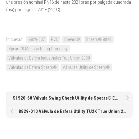
una presión nominal PN16 de hasta 232 libras por pulgada cuadrada
(psi) para agua a 73° F (22° C).
Etiquetas:
8829-007
PVC
Spears®
Spears® 8829
Spears® Manufacturing Company
Válvulas de Esfera Industriales True Union 2000
Válvulas de Esfera Spears®
Válvulas Utility de Spears®
S1520-60 Válvula Swing Check Utility de Spears® EPDM Cementar de 6″
8829-010 Válvula de Esfera Utility TU2K True Union 2000 de Spears® EPDM Cementar/Roscar de 1″