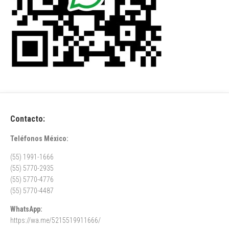
Contacto:
Teléfonos México:
(55) 1991-1666
(55) 5770-2935
(55) 5770-4776
(55) 5770-4487
WhatsApp:
https://wa.me/5215519911666/