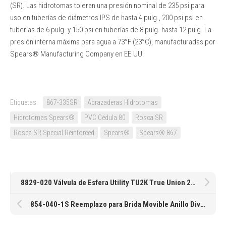
(SR). Las hidrotomas toleran una presión nominal de 235 psi para
uso en tuberías de diámetros IPS de hasta 4 pulg., 200 psi psi en
tuberías de 6 pulg. y 150 psi en tuberías de 8 pulg. hasta 12 pulg. La
presión interna máxima para agua a 73°F (23°C), manufacturadas por
Spears® Manufacturing Company en EE.UU.
Etiquetas:
867-335SR
Abrazaderas Hidrotomas
Hidrotomas Spears®
PVC Cédula 80
Rosca SR
Rosca SR Special Reinforced
Spears®
Spears® 867
8829-020 Válvula de Esfera Utility TU2K True Union 2000 de Spears® EPDM Cementar/Roscar de 2″
854-040-1S Reemplazo para Brida Movible Anillo Dividido (Split Flange Ring) 4″ de Spears®