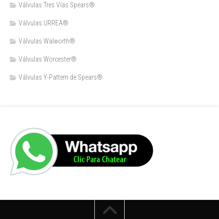
Válvulas Tres Vías Spears®
Válvulas URREA®
Válvulas Walworth®
Válvulas Worcester®
Válvulas Y-Pattern de Spears®️