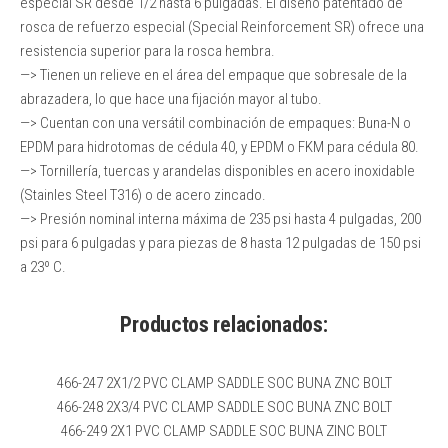
especial SR desde 1/2 hasta 6 pulgadas. El diseño patentado de
rosca de refuerzo especial (Special Reinforcement SR) ofrece una
resistencia superior para la rosca hembra.
—> Tienen un relieve en el área del empaque que sobresale de la
abrazadera, lo que hace una fijación mayor al tubo.
—> Cuentan con una versátil combinación de empaques: Buna-N o
EPDM para hidrotomas de cédula 40, y EPDM o FKM para cédula 80.
—> Tornillería, tuercas y arandelas disponibles en acero inoxidable
(Stainles Steel T316) o de acero zincado.
—> Presión nominal interna máxima de 235 psi hasta 4 pulgadas, 200
psi para 6 pulgadas y para piezas de 8 hasta 12 pulgadas de 150 psi
a 23º C.
Productos relacionados:
466-247 2X1/2 PVC CLAMP SADDLE SOC BUNA ZNC BOLT
466-248 2X3/4 PVC CLAMP SADDLE SOC BUNA ZNC BOLT
466-249 2X1 PVC CLAMP SADDLE SOC BUNA ZINC BOLT