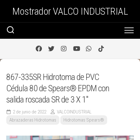
Saltar
Mostrador VALCO INDUSTRIAL
al
contenido
867-335SR Hidrotoma de PVC
Cédula 80 de Spears® EPDM con
salida roscada SR de 3 X 1″
2 de junio de 2022
VALCOINDUSTRIAL
Abrazaderas Hidrotomas
Hidrotomas Spears®