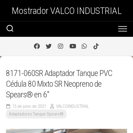
Saltar
Mostrador VALCO INDUSTRIAL
al
contenido
8171-060SR Adaptador Tanque PVC
Cédula 80 Mixto SR Neopreno de
Spears® en 6″
15 de junio de 2021
VALCOINDUSTRIAL
Adaptadores Tanque Spears®