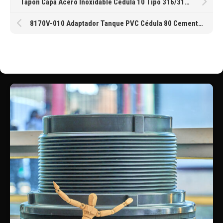
Tapón Capa Acero Inoxidable Cédula 10 Tipo 316/316L Soldable de 152MM 6″
8170V-010 Adaptador Tanque PVC Cédula 80 Cementar FKM Vitón Spears® de 1″