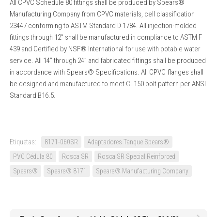
All CPVC Schedule 80 fittings shall be produced by Spears®
Manufacturing Company from CPVC materials, cell classification
23447 conforming to ASTM Standard D 1784. All injection-molded
fittings through 12” shall be manufactured in compliance to ASTM F
439 and Certified by NSF® International for use with potable water
service. All 14” through 24” and fabricated fittings shall be produced
in accordance with Spears® Specifications. All CPVC flanges shall
be designed and manufactured to meet CL150 bolt pattern per ANSI
Standard B16.5.
Etiquetas:
8171-060SR
Adaptadores Tanque Spears®
PVC Cédula 80
Rosca SR
Rosca SR Special Reinforced
Spears®
Spears® 8171
Spears® Manufacturing Company