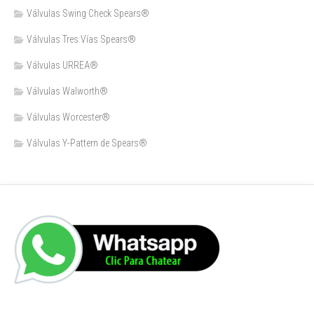
Válvulas Swing Check Spears®
Válvulas Tres Vías Spears®
Válvulas URREA®
Válvulas Walworth®
Válvulas Worcester®
Válvulas Y-Pattern de Spears®️