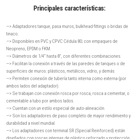
Principales características:
—> Adaptadores tanque, pasa muros, bulkhead fittings o bridas de
tinaco.
—> Disponibles en PVC y CPVC Cédula 80; con empaques de
Neopreno, EPDM o FKM.
—> Diámetros de 1/4″ hasta 8″, con diferentes combinaciones.
—> Facilitan la conexión a través de las paredes de tanques o de
superficies de muros: plásticos, metálicos, vidrio, y demás.
—> Permiten conexión de tubería tanto interna como externa (por
ambos lados del adaptador).
—> Se trabajan con conexión rosca por rosca, rosca a cementar, o
cementable a tubo por ambos lados.
—> Cuentan con un estilo especial de auto-alineación.
—> Son los adaptadores de paso completo de mayor rendimiento y
durabilidad a nivel mundial.
—> Los adaptadores con terminal SR (Special Reinforced) están
diseñados con roscas internas de plástico reforzado y protección