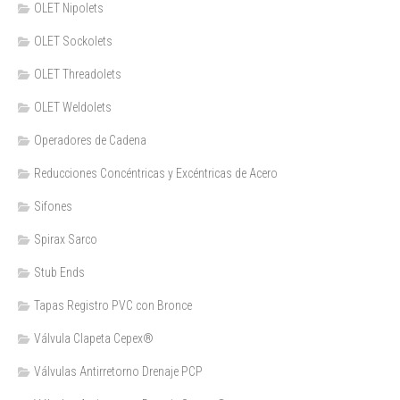
OLET Nipolets
OLET Sockolets
OLET Threadolets
OLET Weldolets
Operadores de Cadena
Reducciones Concéntricas y Excéntricas de Acero
Sifones
Spirax Sarco
Stub Ends
Tapas Registro PVC con Bronce
Válvula Clapeta Cepex®
Válvulas Antirretorno Drenaje PCP