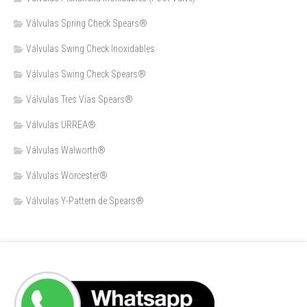
Válvulas Spring Check Spears®
Válvulas Swing Check Inoxidables
Válvulas Swing Check Spears®
Válvulas Tres Vías Spears®
Válvulas URREA®
Válvulas Walworth®
Válvulas Worcester®
Válvulas Y-Pattern de Spears®️