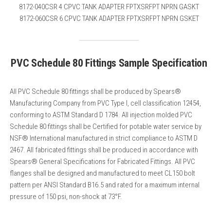
8172-040CSR 4 CPVC TANK ADAPTER FPTXSRFPT NPRN GASKT
8172-060CSR 6 CPVC TANK ADAPTER FPTXSRFPT NPRN GSKET
PVC Schedule 80 Fittings Sample Specification
All PVC Schedule 80 fittings shall be produced by Spears®
Manufacturing Company from PVC Type I, cell classification 12454,
conforming to ASTM Standard D 1784. All injection molded PVC
Schedule 80 fittings shall be Certified for potable water service by
NSF® International manufactured in strict compliance to ASTM D
2467. All fabricated fittings shall be produced in accordance with
Spears® General Specifications for Fabricated Fittings. All PVC
flanges shall be designed and manufactured to meet CL150 bolt
pattern per ANSI Standard B16.5 and rated for a maximum internal
pressure of 150 psi, non-shock at 73°F.