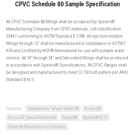
CPVC Schedule 80 Sample Specification
All CPVC Schedule 80 fittings shall be produced by Spears®
Manufacturing Company from CPVC materials, cell classification
23447 conforming to ASTM Standard D 1784. All injection-molded
fittings through 12” shall be manufactured in compliance to ASTM F
439 and Certified by NSF® International for use with potable water
service. All 14” through 24” and fabricated fittings shall be produced
in accordance with Spears® Specifications. All CPVC flanges shall
be designed and manufactured to meet CL150 bolt pattern per ANSI
Standard B16.5.
Etiquetas:
Adaptadores Tanque Spears®
Rosca SR
Rosca SR Special Reinforced
Spears®
Spears® 8171
Spears® Manufacturing Company