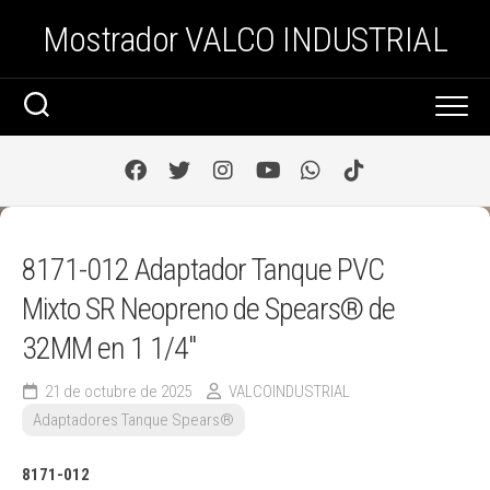
Saltar
Mostrador VALCO INDUSTRIAL
al
contenido
8171-012 Adaptador Tanque PVC
Mixto SR Neopreno de Spears® de
32MM en 1 1/4″
21 de octubre de 2025
VALCOINDUSTRIAL
Adaptadores Tanque Spears®
8171-012