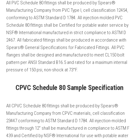
All PVC Schedule 80 fittings shall be produced by Spears®
Manufacturing Company from PVC Type I, cell classification 12454,
conforming to ASTM Standard D 1784. All injection molded PVC
Schedule 80 fittings shall be Certified for potable water service by
NSF® International manufactured in strict compliance to ASTM D
2467. All fabricated fittings shall be produced in accordance with
Spears® General Specifications for Fabricated Fittings. All PVC
flanges shall be designed and manufactured to meet CL150 bolt
pattern per ANSI Standard B16.5 and rated for a maximum internal
pressure of 150 psi, non-shock at 73°F.
CPVC Schedule 80 Sample Specification
All CPVC Schedule 80 fittings shall be produced by Spears®
Manufacturing Company from CPVC materials, cell classification
23447 conforming to ASTM Standard D 1784. All injection-molded
fittings through 12” shall be manufactured in compliance to ASTM F
439 and Certified by NSF® International for use with potable water