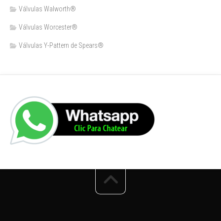
Válvulas Walworth®
Válvulas Worcester®
Válvulas Y-Pattern de Spears®️