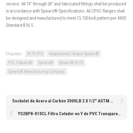
service. All 14” through 24” and fabricated fittings shall be produced
in accordance with Spears® Specifications. All CPVC flanges shall
be designed and manufactured to meet CL150 bolt pattern per ANSI
Standard B16.5.
Etiquetas:
8170-015
Adaptadores Tanque Spears®
PVC Cédula 80
Spears®
Spears® 8170
Spears® Manufacturing Company
Sockolet de Acero al Carbón 3000LB 2 X 1/2″ ASTM A105 SA105N MSS-SP-97 ASME B16
YS2BP8-010CL Filtro Colador en Y de PVC Transparente Extremos Tuercas Unión Roscadas con Empaques de EPDM y Malla 8 Spears® de 1″