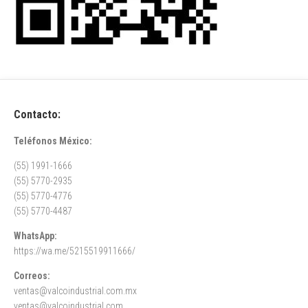
Contacto:
Teléfonos México:
(55) 1991-1666
(55) 5770-2935
(55) 5770-4776
(55) 5770-4487
WhatsApp:
https://wa.me/5215519911666/
Correos:
ventas@valcoindustrial.com.mx
ventas@valcoindustrial.com