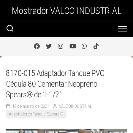
Saltar
Mostrador VALCO INDUSTRIAL
al
contenido
8170-015 Adaptador Tanque PVC
Cédula 80 Cementar Neopreno
Spears® de 1-1/2″
10 de marzo de 2021
VALCOINDUSTRIAL
Adaptadores Tanque Spears®