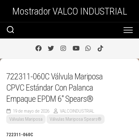
Saltar
Mostrador VALCO INDUSTRIAL
al
contenido
722311-060C Válvula Mariposa
CPVC Estándar Con Palanca
Empaque EPDM 6″ Spears®
19 de mayo de 2026
VALCOINDUSTRIAL
Válvulas Mariposa
Válvulas Mariposa Spears®
722311-060C