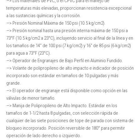
—> Los materiales de PVC, o el CPVC para el manejo de
temperaturas más elevadas, proporcionan resistencia excepcional
a las sustancias químicas y la corrosión.
—> Presión Nominal Máxima de 150 psi (10.5 kg/cm2).
—> Presión nominal hasta una presión interna máxima de 150 psi a
73°F (10.5 kg/cm2 a 23°C), incluyendo servicio al final de la línea y en
los tamaños de 14″ de 100 psi (7 kg/cm2) y 16″ de 85 psi (6 kg/cm2)
para agua a 73°F (23°C).
—> Operador de Engranajes de Bajo Perfil en Aluminio Fundido.
—> Volante de polipropileno de alto impacto e indicador de posición
incorporado son estándar en tamaños de 10 pulgadas y más
grande.
—> El operador de engranaje está disponible como opción en las
válvulas de menor tamaño.
—> Manija de Polipropileno de Alto Impacto. Estándar en los
tamaños de 1-1/2 hasta 8 pulgadas, con selección rápida de
cualquier de las siete posiciones de tope de parada con sistema de
bloqueo incorporado. Posición reversible de 180° para permitir
operación de lado derecho o izquierdo.