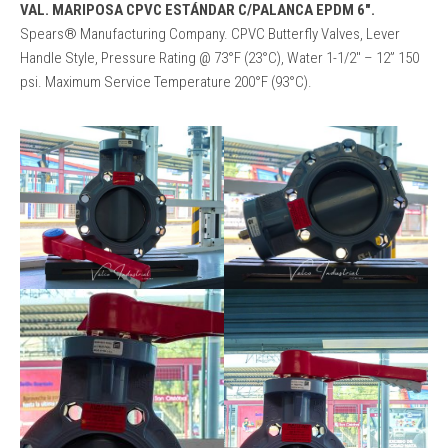
VAL. MARIPOSA CPVC ESTÁNDAR C/PALANCA EPDM 6″.
Spears® Manufacturing Company. CPVC Butterfly Valves, Lever
Handle Style, Pressure Rating @ 73°F (23°C), Water 1-1/2″ – 12” 150
psi. Maximum Service Temperature 200°F (93°C).