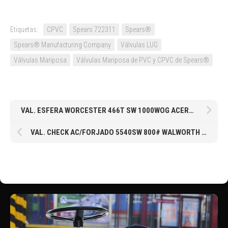
Etiquetas:
CPVC
Spears 722311
Spears®
Spears® Manufacturing Company
Válvulas LUG
Válvulas Mariposa
Válvulas Mariposa de PVC y CPVC de Spears®
VAL. ESFERA WORCESTER 466T SW 1000WOG ACERO INOXIDABLE SOLDABLE 25MM 1″
VAL. CHECK AC/FORJADO 5540SW 800# WALWORTH SOCKET WELD 2″