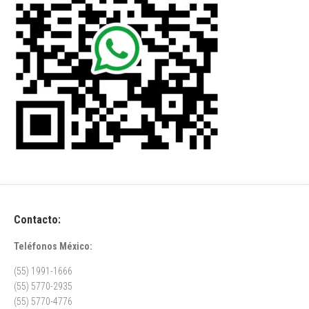
Contacto:
Teléfonos México:
(55) 1991-1666
(55) 5770-2935
(55) 5770-4776