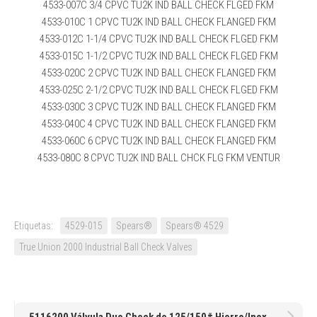
4533-007C 3/4 CPVC TU2K IND BALL CHECK FLGED FKM
4533-010C 1 CPVC TU2K IND BALL CHECK FLANGED FKM
4533-012C 1-1/4 CPVC TU2K IND BALL CHECK FLGED FKM
4533-015C 1-1/2 CPVC TU2K IND BALL CHECK FLGED FKM
4533-020C 2 CPVC TU2K IND BALL CHECK FLANGED FKM
4533-025C 2-1/2 CPVC TU2K IND BALL CHECK FLGED FKM
4533-030C 3 CPVC TU2K IND BALL CHECK FLANGED FKM
4533-040C 4 CPVC TU2K IND BALL CHECK FLANGED FKM
4533-060C 6 CPVC TU2K IND BALL CHECK FLANGED FKM
4533-080C 8 CPVC TU2K IND BALL CHCK FLG FKM VENTUR
Etiquetas:
4529-015
Spears®
Spears® 4529
True Union 2000 Industrial Ball Check Valves
5116200 Válvula Duo Check de 125/150# Hierro/Inoxidable de 8″ 203MM