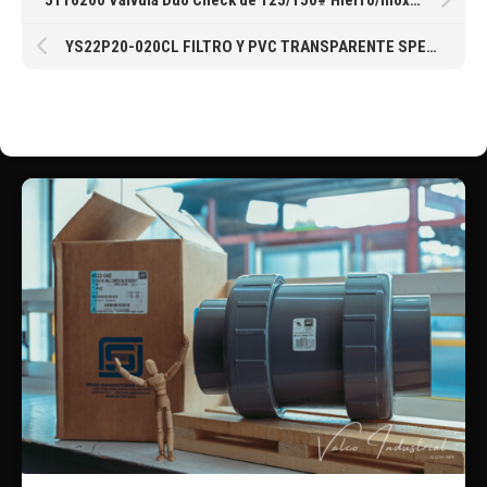
YS22P20-020CL FILTRO Y PVC TRANSPARENTE SPEARS® CEMENTAR MESH #20 DE 2″