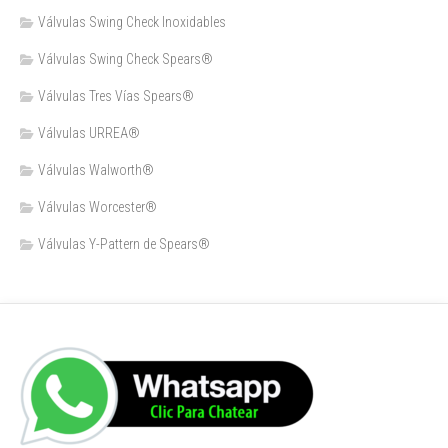
Válvulas Swing Check Inoxidables
Válvulas Swing Check Spears®
Válvulas Tres Vías Spears®
Válvulas URREA®
Válvulas Walworth®
Válvulas Worcester®
Válvulas Y-Pattern de Spears®️