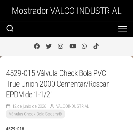
Saltar
Mostrador VALCO INDUSTRIAL
al
contenido
4529-015 Válvula Check Bola PVC
True Union 2000 Cementar/Roscar
EPDM de 1-1/2″
12 de junio de 2026
VALCOINDUSTRIAL
Válvulas Check Bola Spears®
4529-015