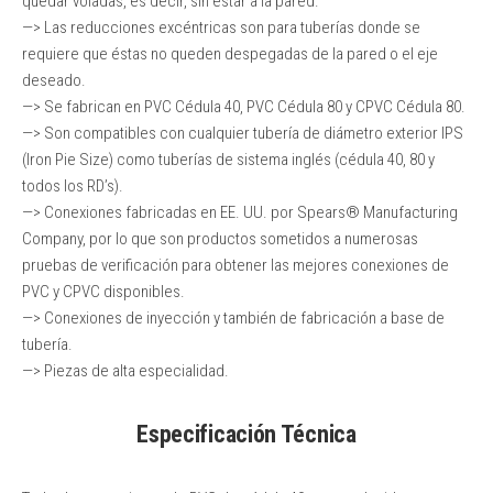
quedar voladas, es decir, sin estar a la pared.
—> Las reducciones excéntricas son para tuberías donde se
requiere que éstas no queden despegadas de la pared o el eje
deseado.
—> Se fabrican en PVC Cédula 40, PVC Cédula 80 y CPVC Cédula 80.
—> Son compatibles con cualquier tubería de diámetro exterior IPS
(Iron Pie Size) como tuberías de sistema inglés (cédula 40, 80 y
todos los RD’s).
—> Conexiones fabricadas en EE. UU. por Spears® Manufacturing
Company, por lo que son productos sometidos a numerosas
pruebas de verificación para obtener las mejores conexiones de
PVC y CPVC disponibles.
—> Conexiones de inyección y también de fabricación a base de
tubería.
—> Piezas de alta especialidad.
Especificación Técnica