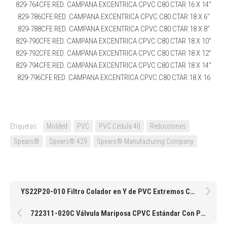
829-764CFE RED. CAMPANA EXCENTRICA CPVC C80 CTAR 16 X 14″
829-786CFE RED. CAMPANA EXCENTRICA CPVC C80 CTAR 18 X 6″
829-788CFE RED. CAMPANA EXCENTRICA CPVC C80 CTAR 18 X 8″
829-790CFE RED. CAMPANA EXCENTRICA CPVC C80 CTAR 18 X 10″
829-792CFE RED. CAMPANA EXCENTRICA CPVC C80 CTAR 18 X 12″
829-794CFE RED. CAMPANA EXCENTRICA CPVC C80 CTAR 18 X 14″
829-796CFE RED. CAMPANA EXCENTRICA CPVC C80 CTAR 18 X 16
Etiquetas:
Molded
PVC
PVC Cédula 40
Reducciones
Spears®
Spears® 429
Spears® Manufacturing Company
YS22P20-010 Filtro Colador en Y de PVC Extremos Cementares con Empaques de EPDM y Malla 20 Spears de 1″.
722311-020C Válvula Mariposa CPVC Estándar Con Palanca Empaque EPDM 2″ Spears®