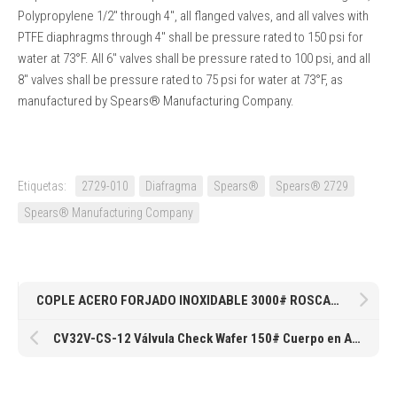
Polypropylene 1/2″ through 4″, all flanged valves, and all valves with
PTFE diaphragms through 4″ shall be pressure rated to 150 psi for
water at 73°F. All 6″ valves shall be pressure rated to 100 psi, and all
8″ valves shall be pressure rated to 75 psi for water at 73°F, as
manufactured by Spears® Manufacturing Company.
Etiquetas:
2729-010
Diafragma
Spears®
Spears®️ 2729
Spears® Manufacturing Company
COPLE ACERO FORJADO INOXIDABLE 3000# ROSCADO 1-1/2″ 38MM
CV32V-CS-12 Válvula Check Wafer 150# Cuerpo en Acero al Carbón, Disco de Acero Inoxidable, Sello de Vitón de 4″