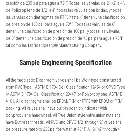
presión de 235 psi para agua a 73°F. Todas las válvulas de 2-1/2″ a 4″,
de Polipropileno de 1/2″ a 4″, todas las válvulas con bridas, y todas
las válvulas con diafragmas de PTFE hasta 4″ tienen una clasificación
de presión de 150 psi para agua a 73°F. Todas las válvulas de 6″
tienen una clasificación de presión de 100 psi, y todas las válvulas
de 8″ tienen una clasificación de presión de 75 psi para agua a 73°F,
tal como las fabrica Spears® Manufacturing Company.
Sample Engineering Specification
All thermoplastic Diaphragm valves shall be Weir-type constructed
from PVC Type I, ASTM D 1784 Cell Classification 12454 or CPVC Type
IV, ASTM D 1784 Cell Classification 23447, or Polypropylene, ASTM D
4101. All diaphragms shall be EPDM, FKM or PTFE with EPDM or FKM
backing. All valves shall have built-in position indicator with
polypropylene handwheel. All True Union style valve union nuts shall
have Buttress threads. All PVC and CPVC 1/2″ through 2″ valves shall
be pressure rated to 235 psi for water at 73° F. All 2-1/2″ through 4″,