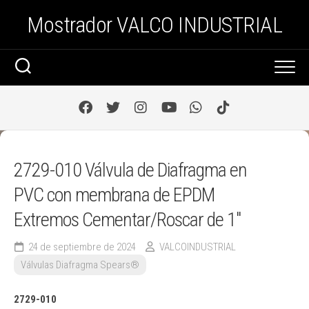
Saltar
Mostrador VALCO INDUSTRIAL
al
contenido
2729-010 Válvula de Diafragma en
PVC con membrana de EPDM
Extremos Cementar/Roscar de 1″
24 de septiembre de 2024
VALCOINDUSTRIAL
Válvulas Diafragma Spears®️
2729-010