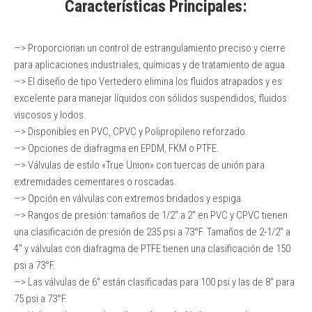
Características Principales:
—> Proporcionan un control de estrangulamiento preciso y cierre
para aplicaciones industriales, químicas y de tratamiento de agua.
—> El diseño de tipo Vertedero elimina los fluidos atrapados y es
excelente para manejar líquidos con sólidos suspendidos, fluidos
viscosos y lodos.
—> Disponibles en PVC, CPVC y Polipropileno reforzado.
—> Opciones de diafragma en EPDM, FKM o PTFE.
—> Válvulas de estilo «True Union» con tuercas de unión para
extremidades cementares o roscadas.
—> Opción en válvulas con extremos bridados y espiga.
—> Rangos de presión: tamaños de 1/2″ a 2″ en PVC y CPVC tienen
una clasificación de presión de 235 psi a 73°F. Tamaños de 2-1/2″ a
4″ y válvulas con diafragma de PTFE tienen una clasificación de 150
psi a 73°F.
—> Las válvulas de 6″ están clasificadas para 100 psi y las de 8″ para
75 psi a 73°F.